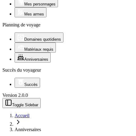
Mes personnages
Mes armes
Planning de voyage
Domaines quotidiens
Matériaux requis
Anniversaires
Succès du voyageur
Succès
Version
2.0.0
Toggle Sidebar
Accueil
Anniversaires